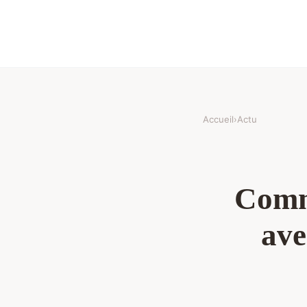
Accueil
›
Actu
Comme
ave