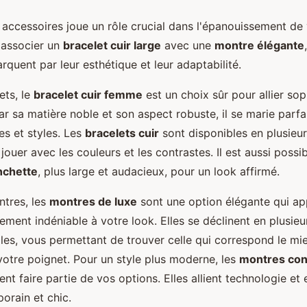
 accessoires joue un rôle crucial dans l'épanouissement de 
 associer un
bracelet cuir large
avec une
montre élégante
quent par leur esthétique et leur adaptabilité.
ets, le
bracelet cuir femme
est un choix sûr pour allier sop
par sa matière noble et son aspect robuste, il se marie parf
es et styles. Les
bracelets cuir
sont disponibles en plusieurs
ouer avec les couleurs et les contrastes. Il est aussi possi
nchette
, plus large et audacieux, pour un look affirmé.
tres, les
montres de luxe
sont une option élégante qui ap
ement indéniable à votre look. Elles se déclinent en plusie
lles, vous permettant de trouver celle qui correspond le mie
e votre poignet. Pour un style plus moderne, les
montres co
t faire partie de vos options. Elles allient technologie et
orain et chic.