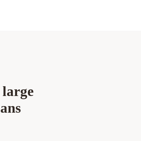
 large
sans