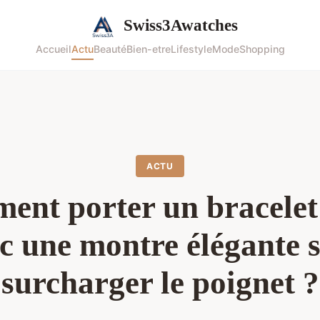
Swiss3Awatches
Accueil
Actu
Beauté
Bien-etre
Lifestyle
Mode
Shopping
ACTU
nt porter un bracelet
c une montre élégante 
surcharger le poignet ?