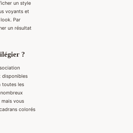
ficher un style
us voyants et
look. Par
er un résultat
ilégier ?
sociation
t disponibles
 toutes les
e nombreux
s mais vous
cadrans colorés