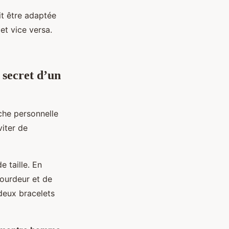
oit être adaptée
et vice versa.
 secret d’un
che personnelle
viter de
 taille. En
lourdeur et de
deux bracelets