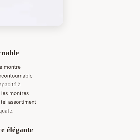
rnable
une montre
incontournable
apacité à
e les montres
 tel assortiment
quate.
re élégante