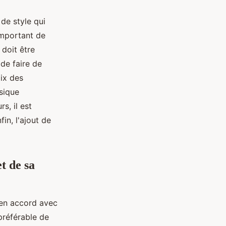
de style qui
important de
 doit être
 de faire de
ix des
ssique
s, il est
in, l'ajout de
t de sa
 en accord avec
 préférable de