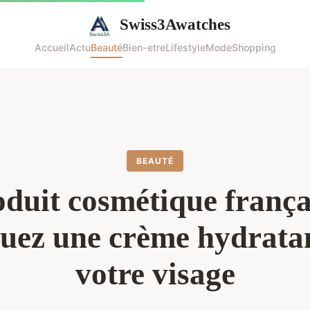
Swiss3Awatches
Accueil
Actu
Beauté
Bien-etre
Lifestyle
Mode
Shopping
BEAUTÉ
duit cosmétique frança
uez une crème hydrata
votre visage