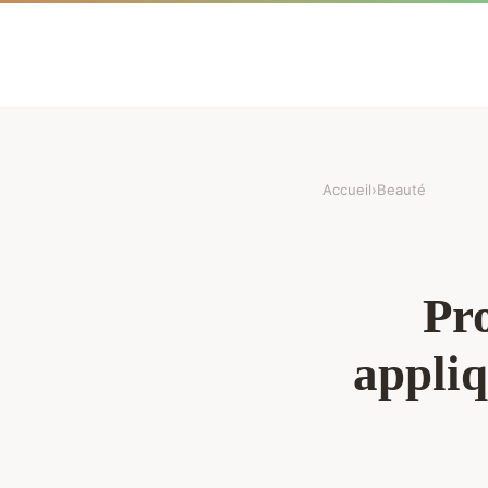
Accueil
›
Beauté
Pro
appliq