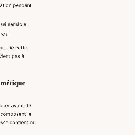
ration pendant
si sensible.
peau.
ur. De cette
vient pas à
osmétique
heter avant de
i composent le
esse contient ou