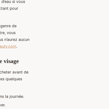
 d’eau si vous
ctant pour
 genre de
tre, vous
us n’aurez aucun
eauty.com
.
e visage
 acheter avant de
les quelques
ns la journée.
er.