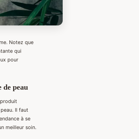
emme. Notez que
tante qui
ieux pour
e de peau
 produit
peau. Il faut
 tendance à se
un meilleur soin.